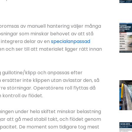
bromsas av manuell hantering väljer många
sningar som minskar behovet av att stå
 integrera delar av en
specialanpassad
och ser till att materialet ligger rätt innan
g guillotine/klipp och anpassas efter
rsätter inte klippen utan avlastar den, så
e störningar. Operatörens roll flyttas då
 kontroll av flödet.
ingen under hela skiftet minskar belastning
gar att gå med stabil takt, och flödet genom
kapacitet. De moment som tidigare tog mest