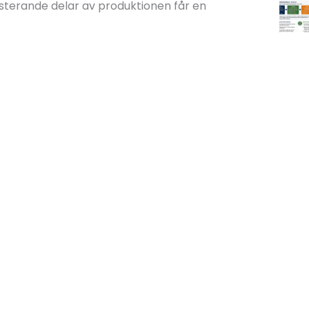
sterande delar av produktionen får en
ig del av träbearbetningen, men genom att
år maskinen bättre utrymme att prestera på
Nästa
Fördelar med att köpa en begagnad grävlastare