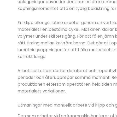
anläggningar använder den som en återkommand
kapningsmomentet ofta en tydlig belastning för
En klipp eller guillotine arbetar genom en vertika
materialet i en bestämd cykel. Maskinen klarar 
volymer under skiftets gång. För att få en jämn
rätt timing mellan knivrörelserna. Det gör att 
inmatningsöppningen för att hålla materialet i r
korrekt längd.
Arbetssättet blir därför detaljerat och repetitiv
perioder och återupprepar samma moment. Result
produktionen eftersom operatören hela tiden må
materialets variationer.
Utmaningar med manuellt arbete vid klipp och gu
Den som arbetar vid en kapmaskin hanterar oft