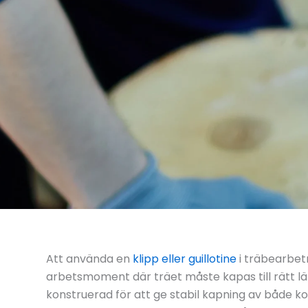
Att använda en
klipp eller guillotine
i träbearbe
arbetsmoment där träet måste kapas till rätt l
konstruerad för att ge stabil kapning av både 