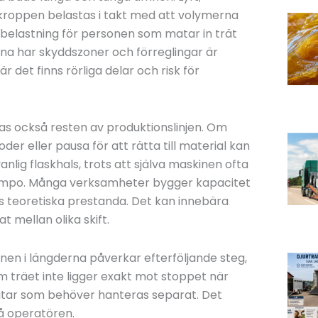
h kroppen belastas i takt med att volymerna
 belastning för personen som matar in trät
na har skyddszoner och förreglingar är
 det finns rörliga delar och risk för
as också resten av produktionslinjen. Om
r eller pausa för att rätta till material kan
anlig flaskhals, trots att själva maskinen ofta
 tempo. Många verksamheter bygger kapacitet
 teoretiska prestanda. Det kan innebära
t mellan olika skift.
en i längderna påverkar efterföljande steg,
Om träet inte ligger exakt mot stoppet när
itar som behöver hanteras separat. Det
å operatören.