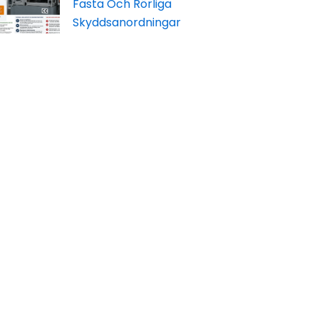
Fasta Och Rörliga
Skyddsanordningar
När en maskin ska förses med skydd
räcker det inte att ”sätta dit en skärm”.
Djurtransporter Med Lastbil: Regler,
Ansvar Och Säkerhet
Att transportera levande djur med
lastbil ställer höga krav på planering,
fordon, dokumentation och
djurhantering.