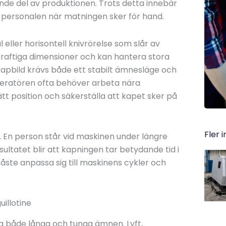
e del av produktionen. Trots detta innebär
 personalen när matningen sker för hand.
l eller horisontell knivrörelse som slår av
kraftiga dimensioner och kan hantera stora
 kapbild krävs både ett stabilt ämnesläge och
operatören ofta behöver arbeta nära
ätt position och säkerställa att kapet sker på
Fler 
t. En person står vid maskinen under längre
atet blir att kapningen tar betydande tid i
ste anpassa sig till maskinens cykler och
illotine
a både långa och tunga ämnen. Lyft,