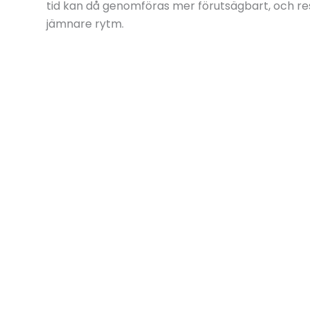
tid kan då genomföras mer förutsägbart, och re
jämnare rytm.
Klipp och guillotine fortsätter att vara en vikt
minska det manuella arbetet kring matningen f
ett mer stabilt och kontrollerat sätt.
Föregående
Så väljer du rätt förarstol – 5 frågor att ställa innan du köper
Våra andra sidor
Maskinbearbetning.se
Verkstadsindustri.se