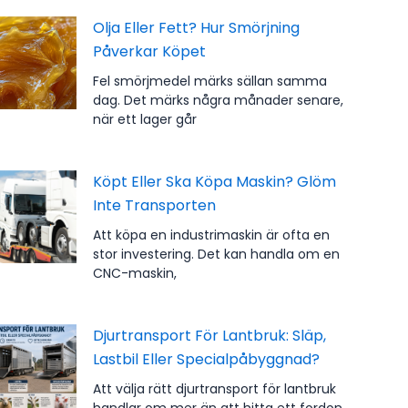
Olja Eller Fett? Hur Smörjning
Påverkar Köpet
Fel smörjmedel märks sällan samma
dag. Det märks några månader senare,
när ett lager går
Köpt Eller Ska Köpa Maskin? Glöm
Inte Transporten
Att köpa en industrimaskin är ofta en
stor investering. Det kan handla om en
CNC-maskin,
Djurtransport För Lantbruk: Släp,
Lastbil Eller Specialpåbyggnad?
Att välja rätt djurtransport för lantbruk
handlar om mer än att hitta ett fordon