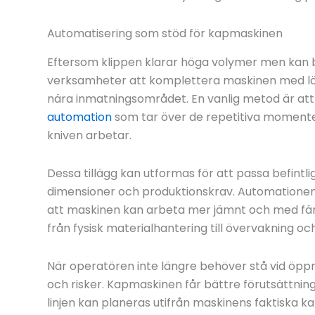
Automatisering som stöd för kapmaskinen
Eftersom klippen klarar höga volymer men kan 
verksamheter att komplettera maskinen med lö
nära inmatningsområdet. En vanlig metod är att
automation
som tar över de repetitiva momenten 
kniven arbetar.
Dessa tillägg kan utformas för att passa befintli
dimensioner och produktionskrav. Automationen e
att maskinen kan arbeta mer jämnt och med färr
från fysisk materialhantering till övervakning och
När operatören inte längre behöver stå vid öppn
och risker. Kapmaskinen får bättre förutsättnin
linjen kan planeras utifrån maskinens faktiska 