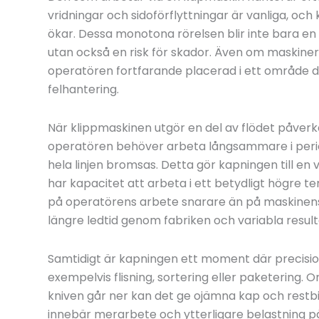
vridningar och sidoförflyttningar är vanliga, oc
ökar. Dessa monotona rörelsen blir inte bara en
utan också en risk för skador. Även om maskiner
operatören fortfarande placerad i ett område där
felhantering.
När klippmaskinen utgör en del av flödet påverk
operatören behöver arbeta långsammare i periode
hela linjen bromsas. Detta gör kapningen till en v
har kapacitet att arbeta i ett betydligt högre
på operatörens arbete snarare än på maskinens
längre ledtid genom fabriken och variabla resulta
Samtidigt är kapningen ett moment där precision
exempelvis flisning, sortering eller paketering. 
kniven går ner kan det ge ojämna kap och restb
innebär merarbete och ytterligare belastning p